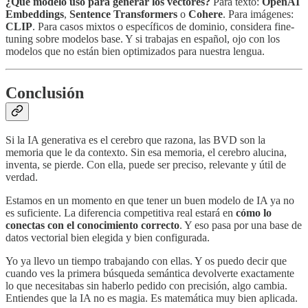
¿Qué modelo uso para generar los vectores?
Para texto:
OpenAI
Embeddings
,
Sentence Transformers
o
Cohere
. Para imágenes:
CLIP
. Para casos mixtos o específicos de dominio, considera fine-
tuning sobre modelos base. Y si trabajas en español, ojo con los
modelos que no están bien optimizados para nuestra lengua.
Conclusión
Si la IA generativa es el cerebro que razona, las BVD son la
memoria que le da contexto. Sin esa memoria, el cerebro alucina,
inventa, se pierde. Con ella, puede ser preciso, relevante y útil de
verdad.
Estamos en un momento en que tener un buen modelo de IA ya no
es suficiente. La diferencia competitiva real estará en
cómo lo
conectas con el conocimiento correcto
. Y eso pasa por una base de
datos vectorial bien elegida y bien configurada.
Yo ya llevo un tiempo trabajando con ellas. Y os puedo decir que
cuando ves la primera búsqueda semántica devolverte exactamente
lo que necesitabas sin haberlo pedido con precisión, algo cambia.
Entiendes que la IA no es magia. Es matemática muy bien aplicada.