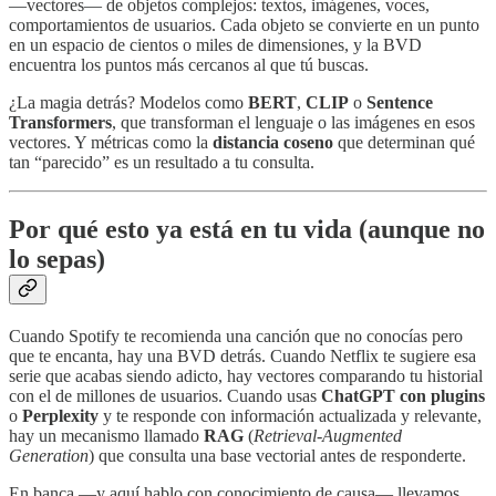
—vectores— de objetos complejos: textos, imágenes, voces,
comportamientos de usuarios. Cada objeto se convierte en un punto
en un espacio de cientos o miles de dimensiones, y la BVD
encuentra los puntos más cercanos al que tú buscas.
¿La magia detrás? Modelos como
BERT
,
CLIP
o
Sentence
Transformers
, que transforman el lenguaje o las imágenes en esos
vectores. Y métricas como la
distancia coseno
que determinan qué
tan “parecido” es un resultado a tu consulta.
Por qué esto ya está en tu vida (aunque no
lo sepas)
Cuando Spotify te recomienda una canción que no conocías pero
que te encanta, hay una BVD detrás. Cuando Netflix te sugiere esa
serie que acabas siendo adicto, hay vectores comparando tu historial
con el de millones de usuarios. Cuando usas
ChatGPT con plugins
o
Perplexity
y te responde con información actualizada y relevante,
hay un mecanismo llamado
RAG
(
Retrieval-Augmented
Generation
) que consulta una base vectorial antes de responderte.
En banca —y aquí hablo con conocimiento de causa— llevamos